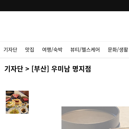
기자단
맛집
여행/숙박
뷰티/헬스케어
문화/생활
기자단 > [부산] 우미남 명지점