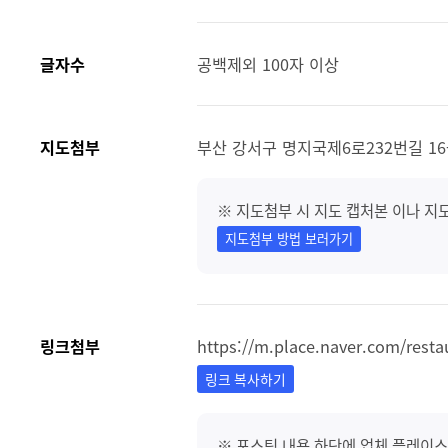
글자수
공백제외 100자 이상
지도첨부
부산 강서구 명지국제6로232번길 16-
※ 지도첨부 시 지도 캡처본 이나 지
지도첨부 방법 보러가기
링크첨부
https://m.place.naver.com/rest
링크 복사하기
※ 포스팅 내용 하단에 업체 플레이스