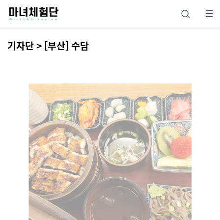
기자단 > [부산] 수담