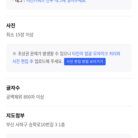
-
태그 :
미션키워드 전부 태그에 넣어주세요.
사진
최소 15장 이상
※ 초상권 문제가 발생할 수 있으니
타인의 얼굴 모자이크 처리와
사진 편집 후
업로드해 주세요.
사진 편집 방법 보러가기
글자수
공백제외 800자 이상
지도첨부
부산 사하구 승학로10번길 3 1층