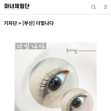
기자단 > [부산] 더빛나다