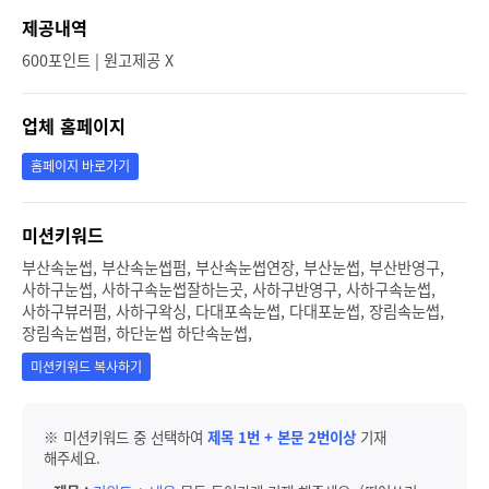
제공내역
600포인트 | 원고제공 X
업체 홈페이지
홈페이지 바로가기
미션키워드
부산속눈썹, 부산속눈썹펌, 부산속눈썹연장, 부산눈썹, 부산반영구,
사하구눈썹, 사하구속눈썹잘하는곳, 사하구반영구, 사하구속눈썹,
사하구뷰러펌, 사하구왁싱, 다대포속눈썹, 다대포눈썹, 장림속눈썹,
장림속눈썹펌, 하단눈썹 하단속눈썹,
미션키워드 복사하기
※ 미션키워드 중 선택하여
제목 1번 + 본문 2번이상
기재
해주세요.