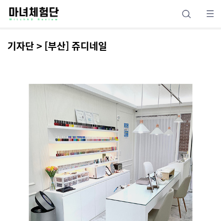
기자단 > [부산] 쥬디네일