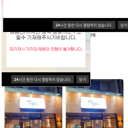
기자단
맛집
여행ㆍ숙박
뷰티ㆍ헬스케어
문화ㆍ생활
24
시간 동안 다시 열람하지 않습니다.
닫기
배송단
이용가이드
광고문의
기자단
24
시간 동안 다시 열람하지 않습니다.
닫기