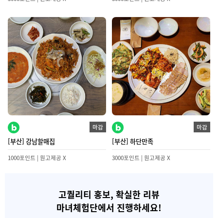
마감
마감
[부산] 강남할매집
[부산] 하단만족
1000포인트 | 원고제공 X
3000포인트 | 원고제공 X
고퀄리티 홍보, 확실한 리뷰
마녀체험단
에서 진행하세요!