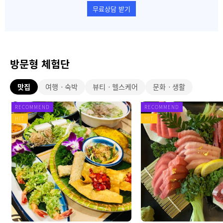
무료상담 받기
방문형 체험단
맛집
여행ㆍ숙박
뷰티ㆍ헬스케어
문화ㆍ생활
RECOMMEND
RECOMMEND
HIT
HIT